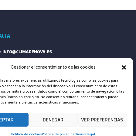
ACTA
: INFO@CLIMARENOVA.ES
ONO: +34 661 23 13 64
Gestionar el consentimiento de las cookies
ULARIO DE CONTACTO
 las mejores experiencias, utilizamos tecnologías como las cookies para
o acceder a la información del dispositivo. El consentimiento de estas
 nos permitirá procesar datos como el comportamiento de navegación o las
ones únicas en este sitio. No consentir o retirar el consentimiento, puede
tivamente a ciertas características y funciones.
EPTAR
DENEGAR
VER PREFERENCIAS
Política de cookies
Política de privacidad
Aviso legal