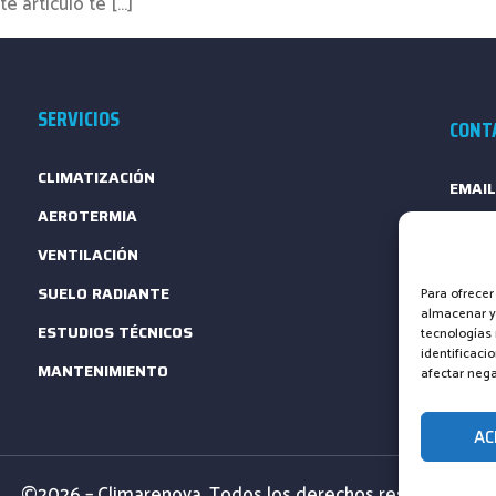
 artículo te […]
SERVICIOS
CONT
CLIMATIZACIÓN
EMAIL
AEROTERMIA
TELÉF
VENTILACIÓN
FORM
SUELO RADIANTE
Para ofrecer
almacenar y/
ESTUDIOS TÉCNICOS
tecnologías
identificaci
MANTENIMIENTO
afectar nega
AC
©2026 – Climarenova. Todos los derechos reservados.