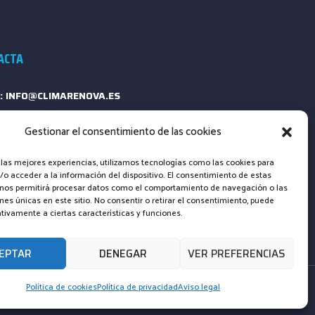
ACTA
: INFO@CLIMARENOVA.ES
ONO: +34 661 23 13 64
Gestionar el consentimiento de las cookies
ULARIO DE CONTACTO
 las mejores experiencias, utilizamos tecnologías como las cookies para
o acceder a la información del dispositivo. El consentimiento de estas
 nos permitirá procesar datos como el comportamiento de navegación o las
ones únicas en este sitio. No consentir o retirar el consentimiento, puede
tivamente a ciertas características y funciones.
EPTAR
DENEGAR
VER PREFERENCIAS
Política de cookies
Política de privacidad
Aviso legal