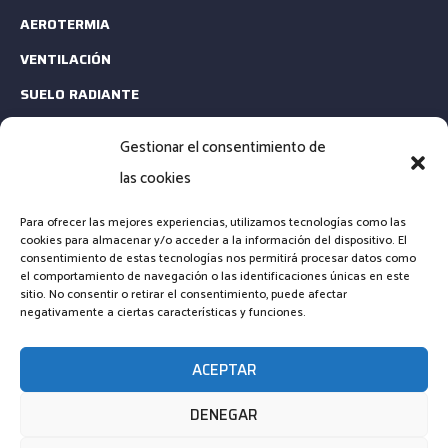
AEROTERMIA
VENTILACIÓN
SUELO RADIANTE
ESTUDIOS TÉCNICOS
Gestionar el consentimiento de
MANTENIMIENTO
las cookies
CONTACTA
Para ofrecer las mejores experiencias, utilizamos tecnologías como las
cookies para almacenar y/o acceder a la información del dispositivo. El
consentimiento de estas tecnologías nos permitirá procesar datos como
EMAIL: INFO@CLIMARENOVA.ES
el comportamiento de navegación o las identificaciones únicas en este
sitio. No consentir o retirar el consentimiento, puede afectar
TELÉFONO: +34 661 23 13 64
negativamente a ciertas características y funciones.
FORMULARIO DE CONTACTO
ACEPTAR
DENEGAR