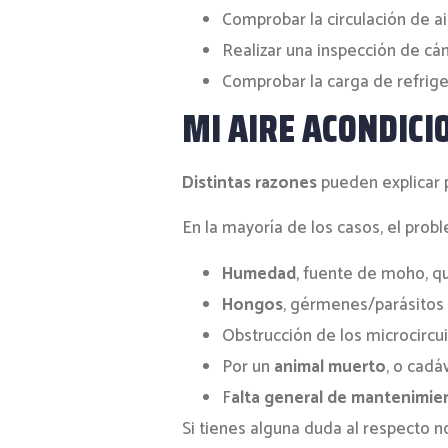
Comprobar la circulación de ai
Realizar una inspección de cá
Comprobar la carga de refrig
MI AIRE ACONDIC
Distintas razones
pueden explicar 
En la mayoría de los casos, el prob
Humedad
, fuente de moho, q
Hongos
, gérmenes/parásitos y
Obstrucción de los microcircu
Por un
animal muerto
, o cadá
F
alta general de mantenimie
Si tienes alguna duda al respecto n