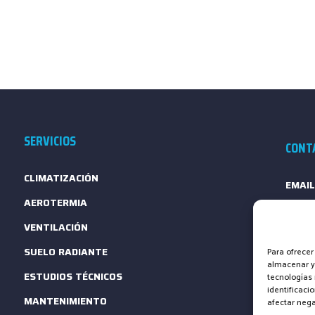
SERVICIOS
CONT
CLIMATIZACIÓN
EMAIL
AEROTERMIA
TELÉF
VENTILACIÓN
FORM
SUELO RADIANTE
Para ofrecer
almacenar y/
ESTUDIOS TÉCNICOS
tecnologías
identificaci
MANTENIMIENTO
afectar nega