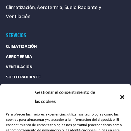
Climatización, Aerotermia, Suelo Radiante y
Ventilación
SERVICIOS
CLIMATIZACIÓN
AEROTERMIA
VENTILACIÓN
SUELO RADIANTE
ESTUDIOS TÉCNICOS
Gestionar el consentimiento de
MANTENIMIENTO
las cookies
CONTACTA
Para ofrecer las mejores experiencias, utilizamos tecnologías como las
cookies para almacenar y/o acceder a la información del dispositivo. El
consentimiento de estas tecnologías nos permitirá procesar datos como
EMAIL: INFO@CLIMARENOVA.ES
el comportamiento de navegación o las identificaciones únicas en este