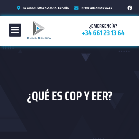
EL CASAR, GUADALAJARA, ESPAÑA
INFO@CLIMARENOVA.ES
¿EMERGENCÍA?
+34 661 23 13 64
¿QUÉ ES COP Y EER?