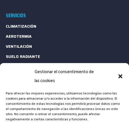
SERVICIOS
CLIMATIZACIÓN
AEROTERMIA
VENTILACIÓN
SUELO RADIANTE
ESTUDIOS TÉCNICOS
Gestionar el consentimiento de
MANTENIMIENTO
las cookies
CONTACTA
Para ofrecer las mejores experiencias, utilizamos tecnologías como las
cookies para almacenar y/o acceder a la información del dispositivo. El
consentimiento de estas tecnologías nos permitirá procesar datos como
EMAIL: INFO@CLIMARENOVA.ES
el comportamiento de navegación o las identificaciones únicas en este
sitio. No consentir o retirar el consentimiento, puede afectar
TELÉFONO: +34 661 23 13 64
negativamente a ciertas características y funciones.
FORMULARIO DE CONTACTO