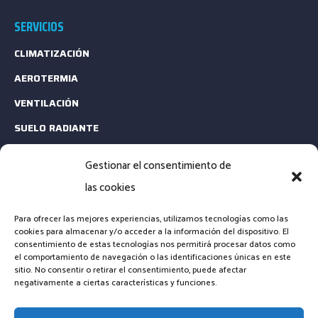
SERVICIOS
CLIMATIZACIÓN
AEROTERMIA
VENTILACIÓN
SUELO RADIANTE
ESTUDIOS TÉCNICOS
Gestionar el consentimiento de
MANTENIMIENTO
las cookies
CONTACTA
Para ofrecer las mejores experiencias, utilizamos tecnologías como las
cookies para almacenar y/o acceder a la información del dispositivo. El
consentimiento de estas tecnologías nos permitirá procesar datos como
EMAIL: INFO@CLIMARENOVA.ES
el comportamiento de navegación o las identificaciones únicas en este
sitio. No consentir o retirar el consentimiento, puede afectar
TELÉFONO: +34 661 23 13 64
negativamente a ciertas características y funciones.
FORMULARIO DE CONTACTO