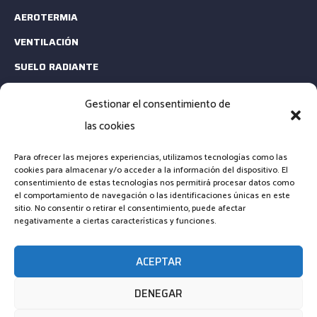
AEROTERMIA
VENTILACIÓN
SUELO RADIANTE
ESTUDIOS TÉCNICOS
Gestionar el consentimiento de
MANTENIMIENTO
las cookies
CONTACTA
Para ofrecer las mejores experiencias, utilizamos tecnologías como las
cookies para almacenar y/o acceder a la información del dispositivo. El
consentimiento de estas tecnologías nos permitirá procesar datos como
EMAIL: INFO@CLIMARENOVA.ES
el comportamiento de navegación o las identificaciones únicas en este
sitio. No consentir o retirar el consentimiento, puede afectar
TELÉFONO: +34 661 23 13 64
negativamente a ciertas características y funciones.
FORMULARIO DE CONTACTO
ACEPTAR
DENEGAR