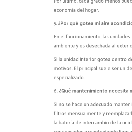
Por último, cada grado menos puede
economía del hogar.
5.
¿Por qué gotea mi aire acondic
En el funcionamiento, las unidades
ambiente y es desechada al exterio
Si la unidad interior gotea dentro d
motivos. El principal suele ser un 
especializado.
6
. ¿Qué mantenimiento necesita m
Si no se hace un adecuado mantenim
filtros mensualmente y reemplazarl
la batería de intercambio de la uni
condensados y manteniendo limpia l