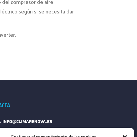
o del compresor de aire
éctrico según si se necesita dar
verter.
ACTA
: INFO@CLIMARENOVA.ES
ONO: +34 661 23 13 64