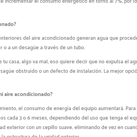
 incrementar el consumo energético en torno al 7%, por lo
ionado?
 interiores del aire acondicionado generan agua que proce
r o a un desagüe a través de un tubo.
e tu casa, algo va mal, eso quiere decir que no expulsa el ag
desagüe obstruido o un defecto de instalación. La mejor opció
i aire acondicionado?
iento, el consumo de energía del equipo aumentará. Para ev
os cada 3 o 6 meses, dependiendo del uso que tenga el equ
dad exterior con un cepillo suave, eliminando de vez en cuan
a estructura de la unidad exterior.