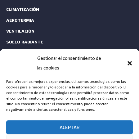
CLIMATIZACIÓN
AEROTERMIA
VENTILACIÓN
SUELO RADIANTE
ESTUDIOS TÉCNICOS
Gestionar el consentimiento de
MANTENIMIENTO
las cookies
CONTACTA
Para ofrecer las mejores experiencias, utilizamos tecnologías como las
cookies para almacenar y/o acceder a la información del dispositivo. El
consentimiento de estas tecnologías nos permitirá procesar datos como
EMAIL: INFO@CLIMARENOVA.ES
el comportamiento de navegación o las identificaciones únicas en este
sitio. No consentir o retirar el consentimiento, puede afectar
TELÉFONO: +34 661 23 13 64
negativamente a ciertas características y funciones.
FORMULARIO DE CONTACTO
ACEPTAR